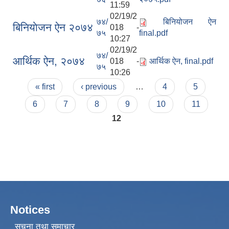
11:59
02/19/2
७४/
बिनियोजन ऐन
बिनियाेजन ऐन २०७४
018 -
७५
final.pdf
10:27
02/19/2
७४/
आर्थिक ऐन, २०७४
018 -
आर्थिक ऐन, final.pdf
७५
10:26
Pages
« first
‹ previous
…
4
5
6
7
8
9
10
11
12
Notices
सूचना तथा समाचार