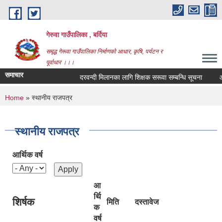
Skip to main content
गेरुवा गाउँपालिका , बर्दिया
समृद्ध गेरूवा गाउँपालिका निर्माणको आधार, कृषि, पर्यटन र
पूर्वाधार ।।।
समाचार
दरवन्दी मिलानका लागि शिक्षक सरूवा सम्बन्धि सूचना
औष
You are here
Home
» स्थानीय राजपत्र
स्थानीय राजपत्र
आर्थिक वर्ष
आ
र्थि
शिर्षक
मिति
दस्तावेज
क
वर्ष