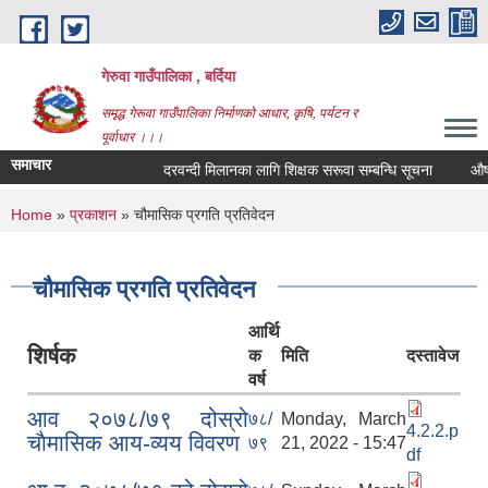
Skip to main content
गेरुवा गाउँपालिका , बर्दिया
समृद्ध गेरूवा गाउँपालिका निर्माणको आधार, कृषि, पर्यटन र
पूर्वाधार ।।।
समाचार
दरवन्दी मिलानका लागि शिक्षक सरूवा सम्बन्धि सूचना
औषधि
You are here
Home
»
प्रकाशन
» चौमासिक प्रगति प्रतिवेदन
चौमासिक प्रगति प्रतिवेदन
आर्थि
शिर्षक
क
मिति
दस्तावेज
वर्ष
आव २०७८/७९ दोस्रो
७८/
Monday, March
4.2.2.p
चाैमासिक आय-व्यय विवरण
७९
21, 2022 - 15:47
df