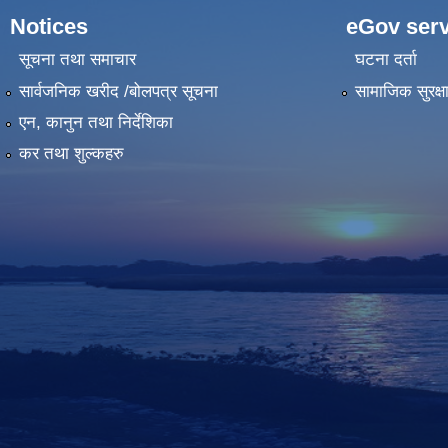
Notices
eGov serv
सूचना तथा समाचार
घटना दर्ता
सार्वजनिक खरीद /बोलपत्र सूचना
सामाजिक सुरक्ष
एन, कानुन तथा निर्देशिका
कर तथा शुल्कहरु