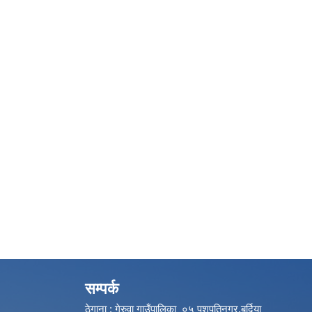
सम्पर्क
ठेगाना : गेरुवा गाउँपालिका ०५ पशुपतिनगर,बर्दिया