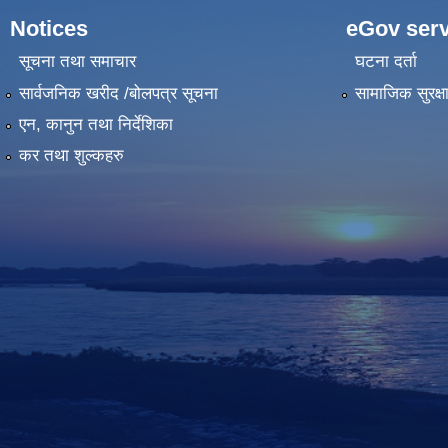
Notices
eGov serv
सूचना तथा समाचार
घटना दर्ता
सार्वजनिक खरीद /बोलपत्र सूचना
सामाजिक सुरक्ष
एन, कानुन तथा निर्देशिका
कर तथा शुल्कहरु