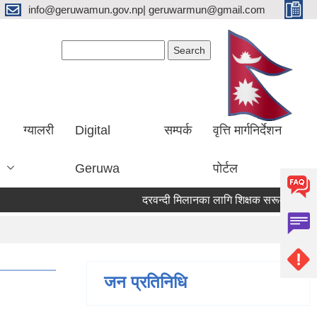
info@geruwamun.gov.np| geruwarmun@gmail.com
Search form
Search
ग्यालरी
Digital
सम्पर्क
वृत्ति मार्गनिर्देशन
Geruwa
पोर्टल
दरवन्दी मिलानका लागि शिक्षक सरूवा सम्बन्धि स
जन प्रतिनिधि