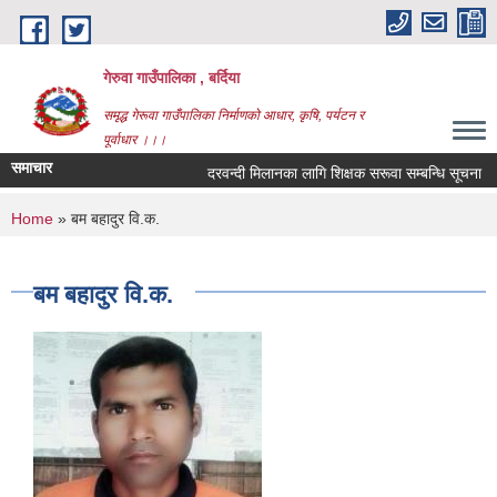
Skip to main content
गेरुवा गाउँपालिका , बर्दिया
समृद्ध गेरूवा गाउँपालिका निर्माणको आधार, कृषि, पर्यटन र
पूर्वाधार ।।।
समाचार
दरवन्दी मिलानका लागि शिक्षक सरूवा सम्बन्धि सूचना
You are here
Home
» बम बहादुर वि.क.
बम बहादुर वि.क.