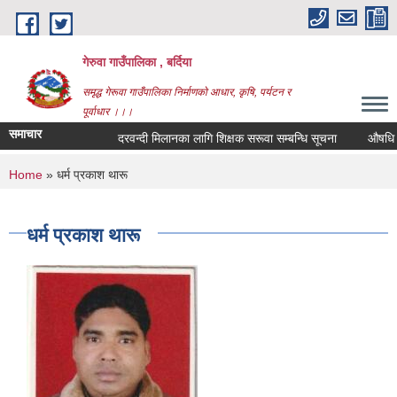
Skip to main content
गेरुवा गाउँपालिका , बर्दिया
समृद्ध गेरूवा गाउँपालिका निर्माणको आधार, कृषि, पर्यटन र
पूर्वाधार ।।।
समाचार
दरवन्दी मिलानका लागि शिक्षक सरूवा सम्बन्धि सूचना
औषधि तथा
You are here
Home
» धर्म प्रकाश थारू
धर्म प्रकाश थारू