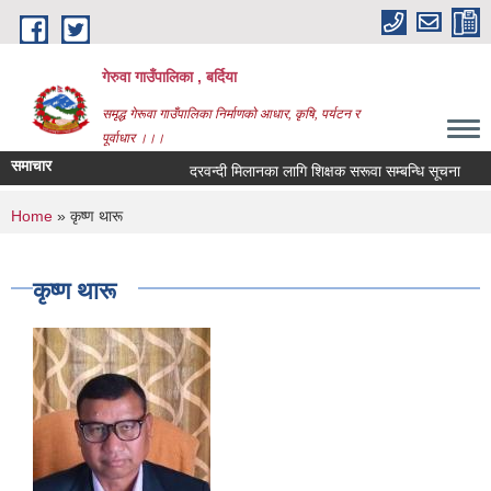
Skip to main content
गेरुवा गाउँपालिका , बर्दिया
समृद्ध गेरूवा गाउँपालिका निर्माणको आधार, कृषि, पर्यटन र
पूर्वाधार ।।।
समाचार
दरवन्दी मिलानका लागि शिक्षक सरूवा सम्बन्धि सूचना
You are here
Home
» कृष्ण थारू
कृष्ण थारू