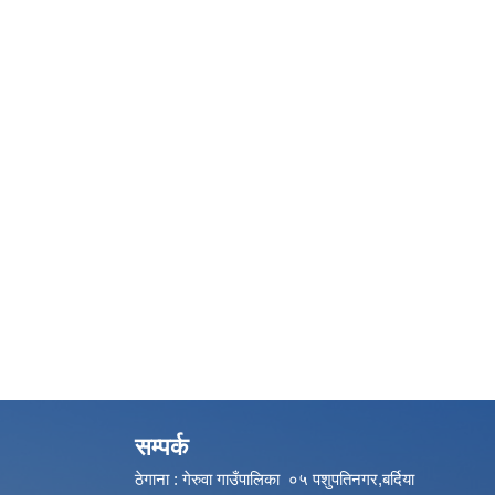
सम्पर्क
ठेगाना : गेरुवा गाउँपालिका ०५ पशुपतिनगर,बर्दिया